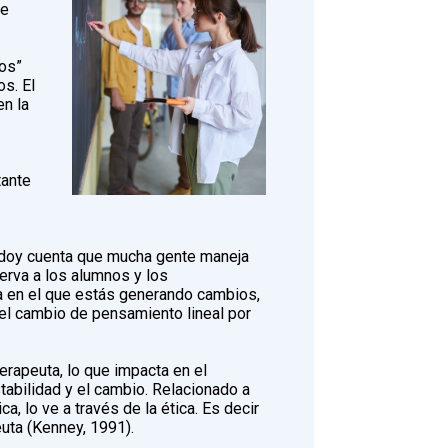
se
os”
os. El
en la
tante
e doy cuenta que mucha gente maneja
serva a los alumnos y los
ma en el que estás generando cambios,
 el cambio de pensamiento lineal por
 terapeuta, lo que impacta en el
abilidad y el cambio. Relacionado a
a, lo ve a través de la ética. Es decir
euta (Kenney, 1991).