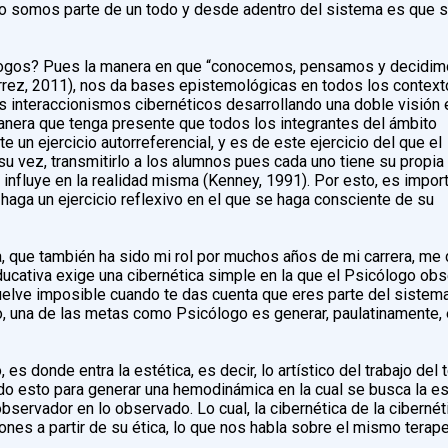
o somos parte de un todo y desde adentro del sistema es que 
ólogos? Pues la manera en que “conocemos, pensamos y decidim
érrez, 2011), nos da bases epistemológicas en todos los context
 interaccionismos cibernéticos desarrollando una doble visión 
anera que tenga presente que todos los integrantes del ámbito
 un ejercicio autorreferencial, y es de este ejercicio del que el
su vez, transmitirlo a los alumnos pues cada uno tiene su propia
l influye en la realidad misma (Kenney, 1991). Por esto, es impor
 haga un ejercicio reflexivo en el que se haga consciente de su
, que también ha sido mi rol por muchos años de mi carrera, m
educativa exige una cibernética simple en la que el Psicólogo ob
vuelve imposible cuando te das cuenta que eres parte del siste
nto, una de las metas como Psicólogo es generar, paulatinamente,
 es donde entra la estética, es decir, lo artístico del trabajo del
o esto para generar una hemodinámica en la cual se busca la est
servador en lo observado. Lo cual, la cibernética de la cibernétic
ones a partir de su ética, lo que nos habla sobre el mismo terap