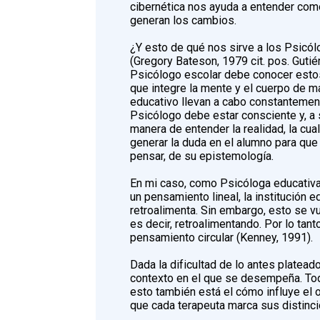
cibernética nos ayuda a entender com
generan los cambios.
¿Y esto de qué nos sirve a los Psic
(Gregory Bateson, 1979 cit. pos. Guti
Psicólogo escolar debe conocer estos
que integre la mente y el cuerpo de m
educativo llevan a cabo constantemente
Psicólogo debe estar consciente y, a 
manera de entender la realidad, la cua
generar la duda en el alumno para que
pensar, de su epistemología.
En mi caso, como Psicóloga educativa
un pensamiento lineal, la institución 
retroalimenta. Sin embargo, esto se 
es decir, retroalimentando. Por lo ta
pensamiento circular (Kenney, 1991).
Dada la dificultad de lo antes plateado,
contexto en el que se desempeña. Tod
esto también está el cómo influye el ob
que cada terapeuta marca sus distinci